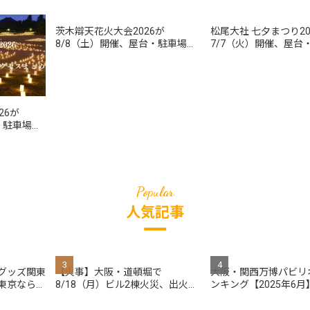
茨木辯天花火大会2026が
松尾大社 七夕まつり20
8/8（土）開催、屋台・駐車場・
7/7（火）開催、屋台
交通規制まとめ／屋上観覧中止の
御朱印情報
施設も
26が
・駐車場・
とめ
人気記事
グッズ関東
【火事】大阪・道頓堀で
大阪・関西万博パビリ
東京ならコ
8/18（月）ビル2棟火災、出火原
ンキング【2025年6月
因は焼肉「肉八」？ラーメン一
蘭？