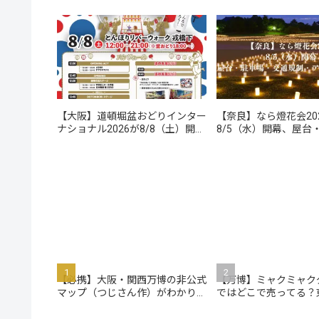
【大阪】道頓堀盆おどりインター
【奈良】なら燈花会20
ナショナル2026が8/8（土）開
8/5（水）開幕、屋台
催、時間・屋台・アクセスまとめ
交通規制・アクセスま
【必携】大阪・関西万博の非公式
【万博】ミャクミャク
マップ（つじさん作）がわかりや
ではどこで売ってる？
すい！
コ！