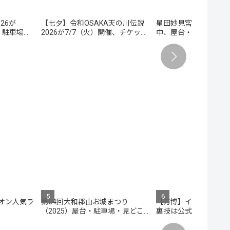
26が
【七夕】令和OSAKA天の川伝説
星田妙見宮の七夕祭20
・駐車場・
2026が7/7（火）開催、チケッ
中、屋台・駐車場・ア
ト・駐車場・屋台情報
め
オン人気ラ
第64回大和郡山お城まつり
【万博】イタリア館の
】
（2025）屋台・駐車場・見どこ
裏技は公式アプリのキ
ろガイド
を拾う