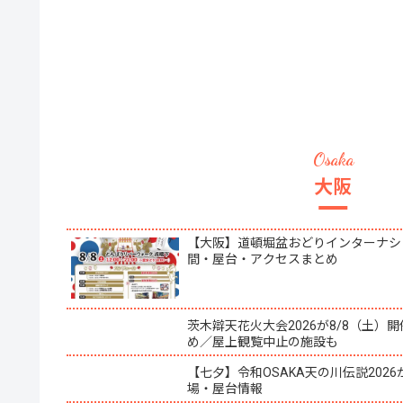
大阪
【大阪】道頓堀盆おどりインターナショ
間・屋台・アクセスまとめ
茨木辯天花火大会2026が8/8（土
め／屋上観覧中止の施設も
【七夕】令和OSAKA天の川伝説202
場・屋台情報