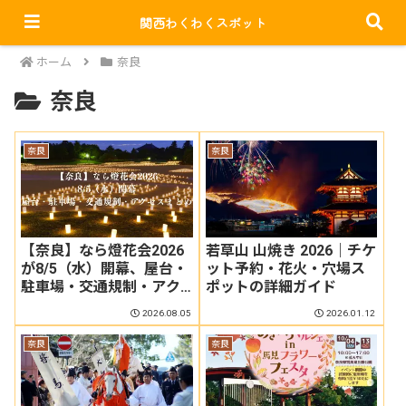
関西わくわくスポット
ホーム
奈良
奈良
奈良
奈良
【奈良】なら燈花会2026
若草山 山焼き 2026｜チケ
が8/5（水）開幕、屋台・
ット予約・花火・穴場ス
駐車場・交通規制・アク
ポットの詳細ガイド
セスまとめ
2026.08.05
2026.01.12
奈良
奈良