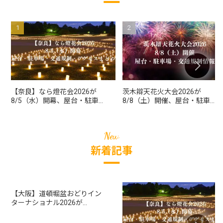
【奈良】なら燈花会2026が
茨木辯天花火大会2026が
8/5（水）開幕、屋台・駐車
8/8（土）開催、屋台・駐車
場・交通規制・アクセスまと
場・交通規制まとめ／屋上観
め
覧中止の施設も
新着記事
【大阪】道頓堀盆おどりイン
ターナショナル2026が
8/8（土）開催、時間・屋
台・アクセスまとめ