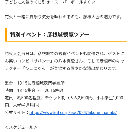
子どもに人気のくじ引き・スーパーボールすくい
花火と一緒に夏祭り気分を味わえるのも、彦根大会の魅力です。
特別イベント：彦根城観覧ツアー
花火大会当日は、彦根城での観覧イベントも開催され、ゲストに
お笑いコンビ「サバンナ」の八木真澄さん、そして彦根市のキャ
ラクター「ひこにゃん」が登場する賑やかな演出があります。
集合：18:15に彦根城表門券売所
時間：18:15集合 ～ 20:15解散
定員：約500名程度、チケット制（大人2,500円、小中学生1,000
円、未就学児無料）
公式サイト：
https://www.knt.co.jp/ec/2024/hikone_hanabi/
＜スケジュール＞