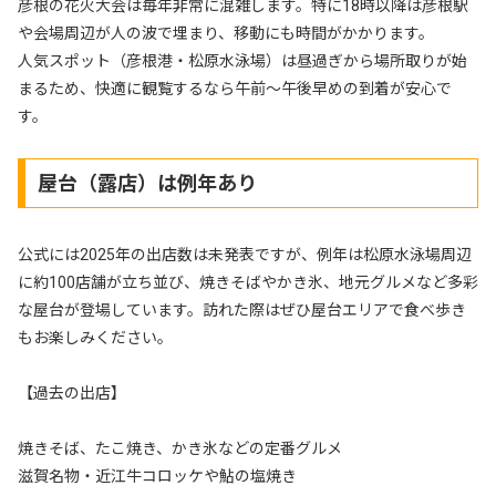
彦根の花火大会は毎年非常に混雑します。特に18時以降は彦根駅
や会場周辺が人の波で埋まり、移動にも時間がかかります。
人気スポット（彦根港・松原水泳場）は昼過ぎから場所取りが始
まるため、快適に観覧するなら午前〜午後早めの到着が安心で
す。
屋台（露店）は例年あり
公式には2025年の出店数は未発表ですが、例年は松原水泳場周辺
に約100店舗が立ち並び、焼きそばやかき氷、地元グルメなど多彩
な屋台が登場しています。訪れた際はぜひ屋台エリアで食べ歩き
もお楽しみください。
【過去の出店】
焼きそば、たこ焼き、かき氷などの定番グルメ
滋賀名物・近江牛コロッケや鮎の塩焼き