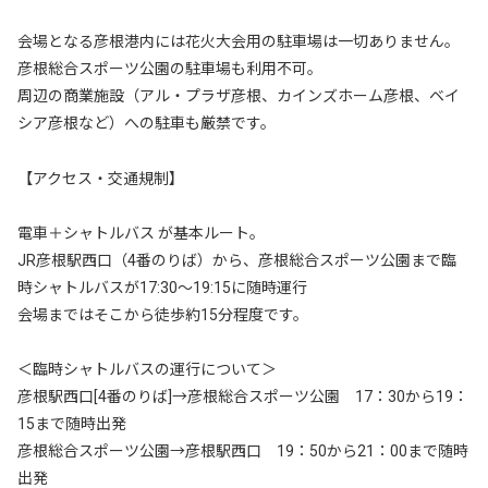
会場となる彦根港内には花火大会用の駐車場は一切ありません。
彦根総合スポーツ公園の駐車場も利用不可。
周辺の商業施設（アル・プラザ彦根、カインズホーム彦根、ベイ
シア彦根など）への駐車も厳禁です。
【アクセス・交通規制】
電車＋シャトルバス が基本ルート。
JR彦根駅西口（4番のりば）から、彦根総合スポーツ公園まで臨
時シャトルバスが17:30〜19:15に随時運行
会場まではそこから徒歩約15分程度です。
＜臨時シャトルバスの運行について＞
彦根駅西口[4番のりば]→彦根総合スポーツ公園 17：30から19：
15まで随時出発
彦根総合スポーツ公園→彦根駅西口 19：50から21：00まで随時
出発