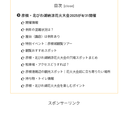
目次
彦根・北びわ湖納涼花火大会2025が8/31開催
開催情報
例年の混雑状況は？
屋台（露店）は例年あり
特別イベント：彦根城観覧ツアー
観覧おすすめスポット
彦根・北びわ湖納涼花火大会の穴場スポットまとめ
駐車場・アクセスどうすれば？
彦根港周辺の観光スポット｜花火大会前に立ち寄りたい場所
持ち物・トイレ情報
彦根・北びわ湖花火大会を楽しむポイント
スポンサーリンク