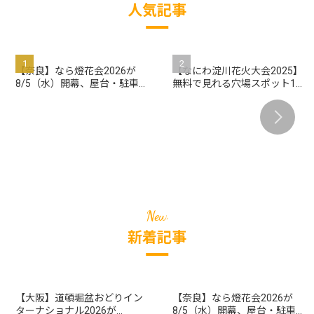
人気記事
【奈良】なら燈花会2026が
【なにわ淀川花火大会2025】
8/5（水）開幕、屋台・駐車
無料で見れる穴場スポット10
場・交通規制・アクセスまと
選
め
新着記事
【大阪】道頓堀盆おどりイン
【奈良】なら燈花会2026が
ターナショナル2026が
8/5（水）開幕、屋台・駐車