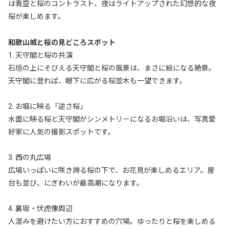
は青空と桜のコントラスト、夜はライトアップされた幻想的な夜
桜が楽しめます。
和歌山城と桜の見どころスポット
1. 天守閣と桜の共演
石垣の上にそびえる天守閣と桜の風景は、まさに絵になる絶景。
天守閣に登れば、眼下に広がる桜並木も一望できます。
2. お堀に映る「逆さ桜」
水面に映る桜と天守閣がシンメトリーになるお堀沿いは、写真愛
好家に人気の撮影スポットです。
3. 西の丸広場
広場いっぱいに咲き誇る桜の下で、お花見が楽しめるエリア。屋
台も並び、にぎわいが最高潮になります。
4. 裏坂・伏虎像周辺
人混みを避けたい方におすすめの穴場。ゆったりと桜を楽しめる