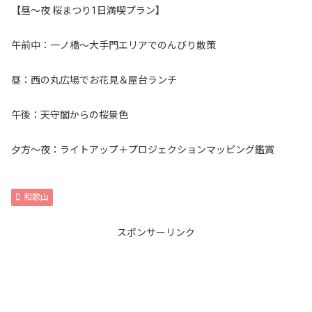
【昼〜夜 桜まつり1日満喫プラン】
午前中：一ノ橋〜大手門エリアでのんびり散策
昼：西の丸広場でお花見＆屋台ランチ
午後：天守閣からの桜景色
夕方〜夜：ライトアップ＋プロジェクションマッピング鑑賞
和歌山
スポンサーリンク