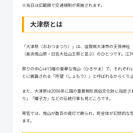
※当日は広範囲で交通規制が実施されます。
大津祭とは
「大津祭（おおつまつり）」は、滋賀県大津市の天孫神社（
（長浜曳山祭・日吉大社山王祭と並ぶ）のひとつです。江戸
祭りの中心は13基の豪華な曳山（ひきやま）で、それぞれ
とに披露される「所望（しょもう）」と呼ばれるからくり
また、大津祭は2006年に国の重要無形民俗文化財に指定
り」「囃子方」などの伝統行事も見どころです。
宵宮では、曳山が数百の提灯で飾られ、町全体が幻想的な
ます。