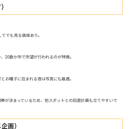
方）
してでも見る価値あり。
、20数か所で所望が行われるのが特徴。
灯とお囃子に包まれる夜は写真にも最適。
間帯が決まっているため、他スポットとの回遊計画も立てやすいで
メ企画）