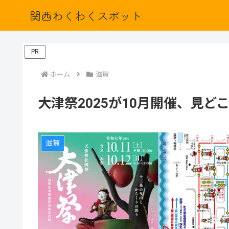
関西わくわくスポット
PR
ホーム
滋賀
大津祭2025が10月開催、見
滋賀