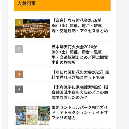
人気記事
【奈良】なら燈花会2026が
8/5（水）開幕、屋台・駐車
場・交通規制・アクセスまとめ
茨木辯天花火大会2026が
8/8（土）開催、屋台・駐車
場・交通規制まとめ／屋上観覧
中止の施設も
【なにわ淀川花火大会2025】無
料で見れる穴場スポット10選
【米倉涼子に家宅捜索報道】脳
脊髄液減少症を大阪のどこの病
院でなおしたのか？
姫路セントラルパーク完全ガイ
ド｜アトラクション・ナイトサ
ファリの魅力