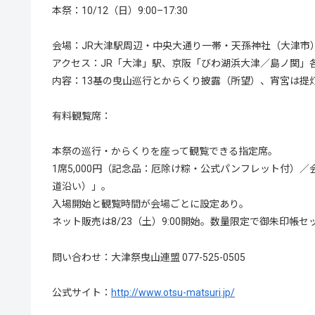
本祭：10/12（日）9:00–17:30
会場：JR大津駅周辺・中央大通り一帯・天孫神社（大津市
アクセス：JR「大津」駅、京阪「びわ湖浜大津／島ノ関」
内容：13基の曳山巡行とからくり披露（所望）、宵宮は提
有料観覧席：
本祭の巡行・からくりを座って観覧できる指定席。
1席5,000円（記念品：厄除け粽・公式パンフレット付）
道沿い）」。
入場開始と観覧時間が会場ごとに設定あり。
ネット販売は8/23（土）9:00開始。数量限定で御朱印帳セッ
問い合わせ：大津祭曳山連盟 077-525-0505
公式サイト：
http://www.otsu-matsuri.jp/