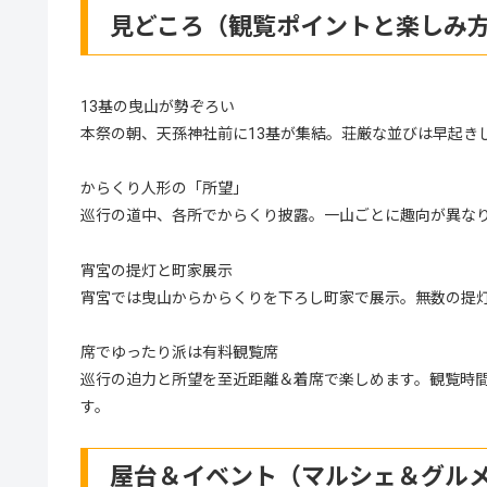
見どころ（観覧ポイントと楽しみ
13基の曳山が勢ぞろい
本祭の朝、天孫神社前に13基が集結。荘厳な並びは早起き
からくり人形の「所望」
巡行の道中、各所でからくり披露。一山ごとに趣向が異なり
宵宮の提灯と町家展示
宵宮では曳山からからくりを下ろし町家で展示。無数の提
席でゆったり派は有料観覧席
巡行の迫力と所望を至近距離＆着席で楽しめます。観覧時
す。
屋台＆イベント（マルシェ＆グル