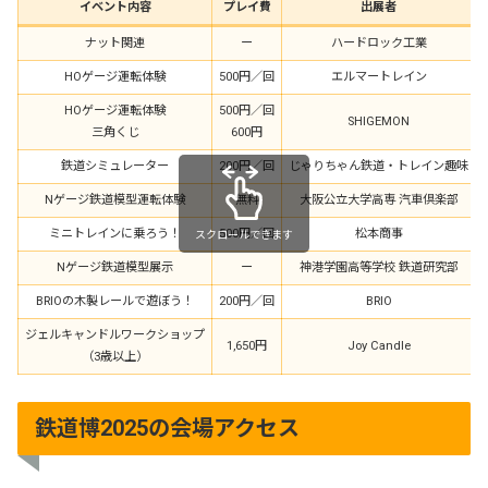
イベント内容
プレイ費
出展者
ナット関連
ー
ハードロック工業
HOゲージ運転体験
500円／回
エルマートレイン
HOゲージ運転体験
500円／回
SHIGEMON
三角くじ
600円
鉄道シミュレーター
200円／回
じゃりちゃん鉄道・トレイン趣味
Nゲージ鉄道模型運転体験
無料
大阪公立大学高専 汽車倶楽部
ミニトレインに乗ろう！
500円／回
松本商事
スクロールできます
Nゲージ鉄道模型展示
ー
神港学園高等学校 鉄道研究部
BRIOの木製レールで遊ぼう！
200円／回
BRIO
ジェルキャンドルワークショップ
1,650円
Joy Candle
（3歳以上）
鉄道博2025の会場アクセス