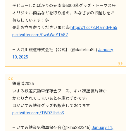
デビューしたばかりの元南海6000系グッズ・トーマス号
オリジナル商品などを取り揃え、みなさまのお越しをお
待ちしています！🥳
是非お立ち寄りくださいませ👍
https://t.co/3J4amdvPa5
pic.twitter.com/0wAWaYTh87
— 大井川鐵道株式会社【公式】 (@daitetsuSL)
January
10, 2025
鉄道博2025
いすみ鉄道気動車保存会ブース、キハ28塗装片ほか
かなり売れてしまいあと在庫わずかです。
ほかいすみ鉄道グッズも販売しております
pic.twitter.com/TWDZIlbHcS
— いすみ鉄道気動車保存会 (@kiha282346)
January 11,