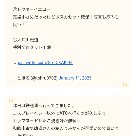
③ドクターイエロー
売場小さめだったけどポスカセット確保！写真も厚みも
良い！
④大井川鐵道
特別切符セット！😆
↓
pic.twitter.com/SmDiXAK1Ff
— とほる (@tohru0702)
January 11, 2025
昨日は鉄道博へ行ってきました。
コスプレイベント以外でATCへ行くのが久しぶり！
カップヌードルたこ焼き味が無料✨️
和歌山電気軌道さんの箱入りみかんが可愛いので買いま