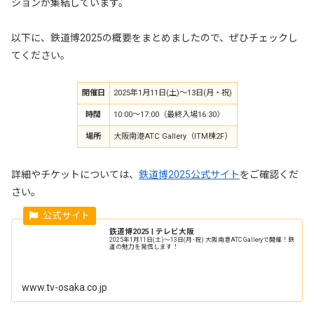
ションが集結しています。
以下に、鉄道博2025の概要をまとめましたので、ぜひチェックし
てください。
開催日
2025年1月11日(土)～13日(月・祝)
時間
10:00～17:00（最終入場16:30）
場所
大阪南港ATC Gallery（ITM棟2F）
詳細やチケットについては、
鉄道博2025公式サイト
をご確認くだ
さい。
鉃道博2025 | テレビ大阪
2025年1月11日(土)～13日(月･祝) 大阪南港ATC Galleryで開催！鉄
道の魅力を発信します！
www.tv-osaka.co.jp